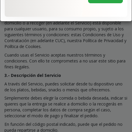
Teléfono: 936385941
2.- Aceptación
Este sitio web y nuestro servicio de pedidos de comida online a
domicilio o a recoger (en adelante el Servicio) está disponible
para cualquier usuario, para su consumo propio, y sujeto a los
siguientes términos y condiciones: estas Condiciones de Uso y
Contratación (en adelante CUC), nuestra Política de Privacidad y
Política de Cookies.
Cuando usas el Servicio aceptas nuestros términos y
condiciones. Con ello te comprometes a no usar este sitio para
fines ilegales.
3.- Descripción del Servicio
A través del Servicio, puedes solicitar desde tu dispositivo uno
de los platos, bebidas, snacks o menús que ofrecemos.
Simplemente debes elegir la comida o bebida deseada, indicar si
quieres que la entrega se realice a domicilio o la recogerás en
persona, completar los datos de compra según el caso,
seleccionar el modo de pago y finalizar el pedido.
En función del código postal indicado, puede que el pedido no
pueda repartirse a domicilio.