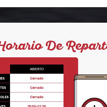
Horario De Repart
ABIERTO
NES
Cerrado
TES
Cerrado
COLES
Cerrado
VES
19:00-22:30