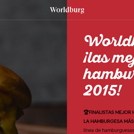
Worldburg
World
¡las me
hambur
2015!
🏆FINALISTAS MEJOR
LA HAMBURGESA MÁS 
línea de hamburguesas