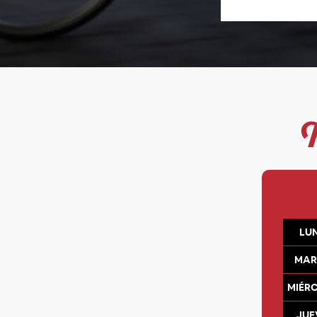
LU
MAR
MIÉR
JUE