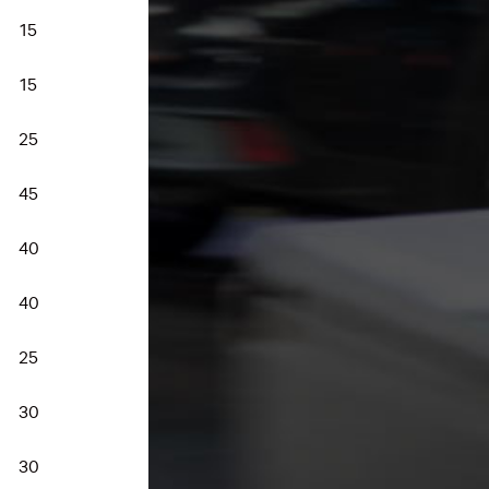
15
15
25
45
40
40
25
30
30