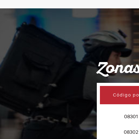
Zonas
Código po
08301
08302