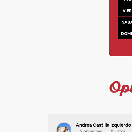
VIE
SÁB
DOM
Opi
Andrea Castilla Izquierdo
2 opiniones - 0 Fotos