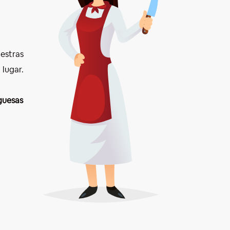
estras
 lugar.
guesas