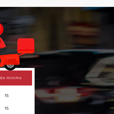
ido mínimo
15
15